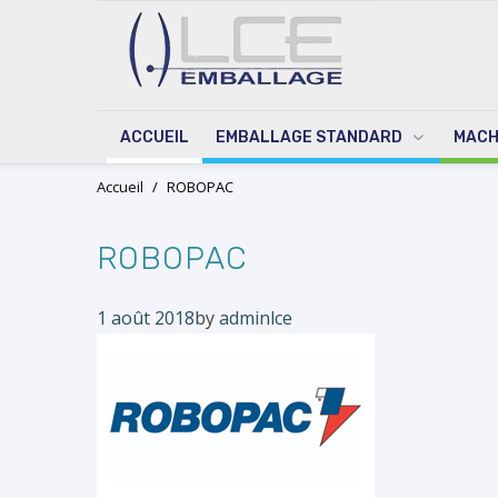
ACCUEIL
EMBALLAGE STANDARD
MACH
Skip
Accueil
/
ROBOPAC
to
content
ROBOPAC
Posted
1 août 2018
by
adminlce
on