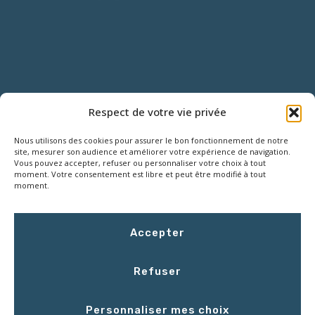
NOUS CONTACTER
Respect de votre vie privée
Nous utilisons des cookies pour assurer le bon fonctionnement de notre
18 Rue Roger SALENGRO,
site, mesurer son audience et améliorer votre expérience de navigation.
Z.I. des Grouëts, 41100 SAINT-OUEN
Vous pouvez accepter, refuser ou personnaliser votre choix à tout
moment. Votre consentement est libre et peut être modifié à tout
moment.
02 54 67 50 00
Accepter
contact@LCEmballage.fr
Refuser
Du lundi au jeudi : 8h00 - 17h30
Personnaliser mes choix
Le vendredi : 8h00 - 16h30