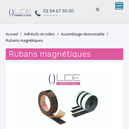
02 54 67 50 00
numéro non surtaxé
Skip
Accueil
/
Adhésifs et colles
/
Assemblage demontable
/
to
Rubans magnétiques
content
Rubans magnétiques