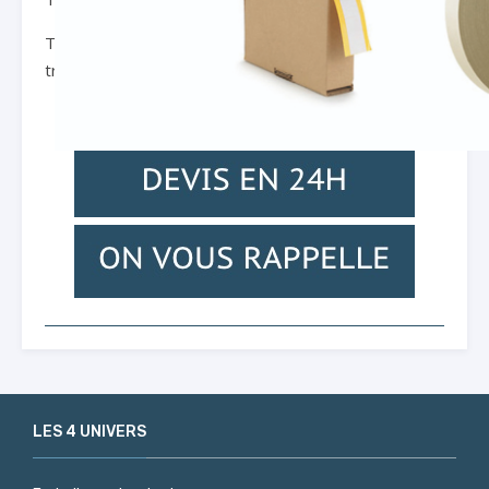
Très fin : 0,08 mm. Support en polyester blanc
translucide. Masse acrylique avec protecteur papier.
LES 4 UNIVERS