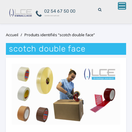
02 54 67 50 00
numéro non surtaxé
Skip
Accueil
/
Produits identifiés “scotch double face”
to
content
scotch double face