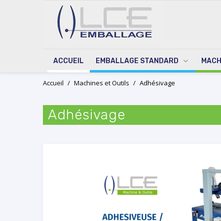
ACCUEIL
EMBALLAGE STANDARD
MACH
Skip
Accueil
/
Machines et Outils
/
Adhésivage
to
content
Adhésivage