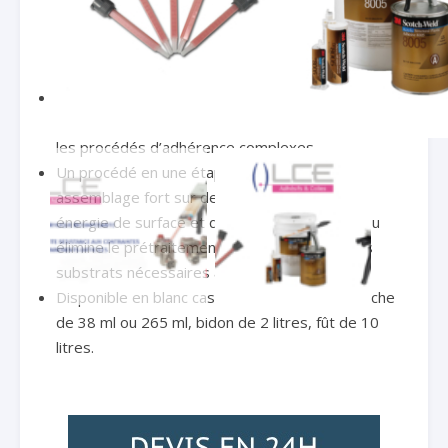
chimiques permettant un assemblage capable de
résister à une variété d’applications et de
conditions
Durcissement à température ambiante sans
chaleur ni autres produits chimiques pour éliminer
les procédés d’adhérence complexes
Un procédé en une étape aboutissant à un
assemblage fort sur des plastiques à faible
énergie de surface et qui réduit au minimum ou
élimine le prétraitement ou la préparation des
substrats nécessaires avant collage
Disponible en blanc cassé ou noir et en cartouche
de 38 ml ou 265 ml, bidon de 2 litres, fût de 10
litres.