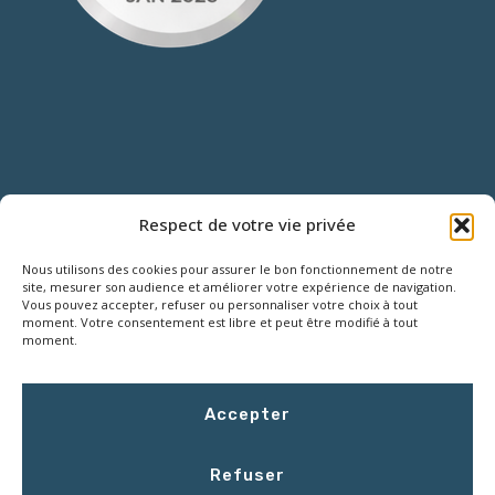
NOUS CONTACTER
Respect de votre vie privée
Nous utilisons des cookies pour assurer le bon fonctionnement de notre
18 Rue Roger SALENGRO,
site, mesurer son audience et améliorer votre expérience de navigation.
Vous pouvez accepter, refuser ou personnaliser votre choix à tout
Z.I. des Grouëts, 41100 SAINT-OUEN
moment. Votre consentement est libre et peut être modifié à tout
moment.
02 54 67 50 00
Accepter
contact@LCEmballage.fr
Refuser