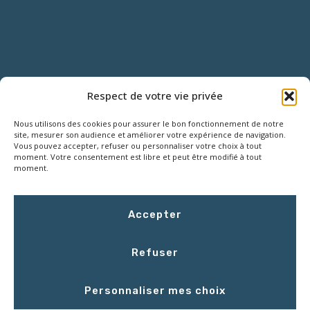
NOUS CONTACTER
Respect de votre vie privée
Nous utilisons des cookies pour assurer le bon fonctionnement de notre
18 Rue Roger SALENGRO,
site, mesurer son audience et améliorer votre expérience de navigation.
Z.I. des Grouëts, 41100 SAINT-OUEN
Vous pouvez accepter, refuser ou personnaliser votre choix à tout
moment. Votre consentement est libre et peut être modifié à tout
moment.
02 54 67 50 00
Accepter
contact@LCEmballage.fr
Refuser
Du lundi au jeudi : 8h00 - 17h30
Personnaliser mes choix
Le vendredi : 8h00 - 16h30