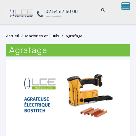
02 54 67 50 00
numéro non surtaxé
Skip
Accueil
/
Machines et Outils
/
Agrafage
to
content
Agrafage