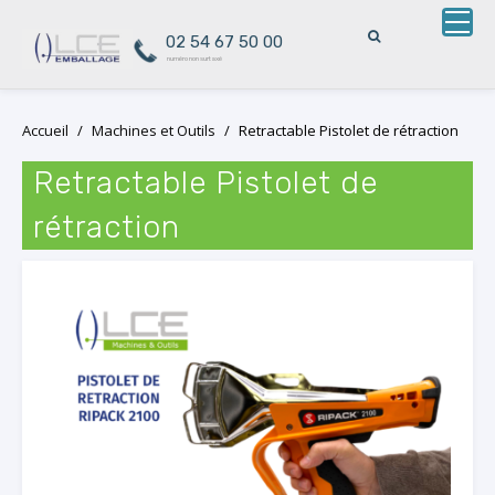
02 54 67 50 00
numéro non surtaxé
Skip
Accueil
/
Machines et Outils
/
Retractable Pistolet de rétraction
to
content
Retractable Pistolet de
rétraction