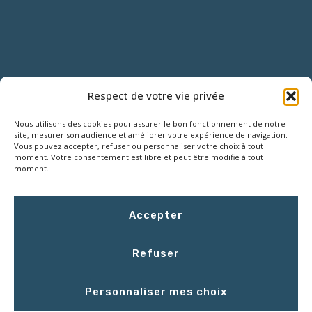
NOUS CONTACTER
Respect de votre vie privée
Nous utilisons des cookies pour assurer le bon fonctionnement de notre
18 Rue Roger SALENGRO,
site, mesurer son audience et améliorer votre expérience de navigation.
Z.I. des Grouëts, 41100 SAINT-OUEN
Vous pouvez accepter, refuser ou personnaliser votre choix à tout
moment. Votre consentement est libre et peut être modifié à tout
moment.
02 54 67 50 00
Accepter
contact@LCEmballage.fr
Refuser
Du lundi au jeudi : 8h00 - 17h30
Personnaliser mes choix
Le vendredi : 8h00 - 16h30