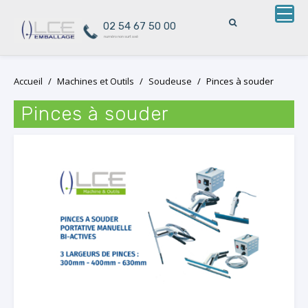
02 54 67 50 00
numéro non surtaxé
Skip
Accueil
/
Machines et Outils
/
Soudeuse
/
Pinces à souder
to
content
Pinces à souder