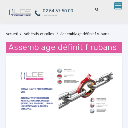
02 54 67 50 00
numéro non surtaxé
Skip
Accueil
/
Adhésifs et colles
/
Assemblage définitif rubans
to
content
Assemblage définitif rubans