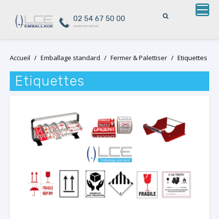
02 54 67 50 00
numéro non surtaxé
Skip
Accueil
/
Emballage standard
/
Fermer & Palettiser
/
Etiquettes
to
content
Etiquettes