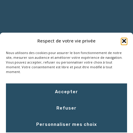
NOUS CONTACTER
Respect de votre vie privée
Nous utilisons des cookies pour assurer le bon fonctionnement de notre
18 Rue Roger SALENGRO,
site, mesurer son audience et améliorer votre expérience de navigation.
Z.I. des Grouëts, 41100 SAINT-OUEN
Vous pouvez accepter, refuser ou personnaliser votre choix à tout
moment. Votre consentement est libre et peut être modifié à tout
moment.
02 54 67 50 00
Accepter
contact@LCEmballage.fr
Refuser
Du lundi au jeudi : 8h00 - 17h30
Personnaliser mes choix
Le vendredi : 8h00 - 16h30