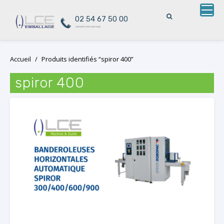
02 54 67 50 00
numéro non surtaxé
Skip
Accueil
/
Produits identifiés “spiror 400”
to
content
spiror 400