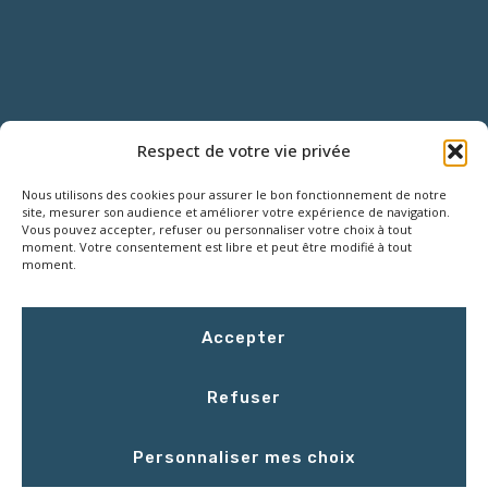
NOUS CONTACTER
Respect de votre vie privée
Nous utilisons des cookies pour assurer le bon fonctionnement de notre
18 Rue Roger SALENGRO,
site, mesurer son audience et améliorer votre expérience de navigation.
Z.I. des Grouëts, 41100 SAINT-OUEN
Vous pouvez accepter, refuser ou personnaliser votre choix à tout
moment. Votre consentement est libre et peut être modifié à tout
moment.
02 54 67 50 00
Accepter
contact@LCEmballage.fr
Refuser
Du lundi au jeudi : 8h00 - 17h30
Personnaliser mes choix
Le vendredi : 8h00 - 16h30