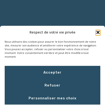
NOUS CONTACTER
Respect de votre vie privée
Nous utilisons des cookies pour assurer le bon fonctionnement de notre
18 Rue Roger SALENGRO,
site, mesurer son audience et améliorer votre expérience de navigation.
Z.I. des Grouëts, 41100 SAINT-OUEN
Vous pouvez accepter, refuser ou personnaliser votre choix à tout
moment. Votre consentement est libre et peut être modifié à tout
moment.
02 54 67 50 00
Accepter
contact@LCEmballage.fr
Refuser
Du lundi au jeudi : 8h00 - 17h30
Personnaliser mes choix
Le vendredi : 8h00 - 16h30