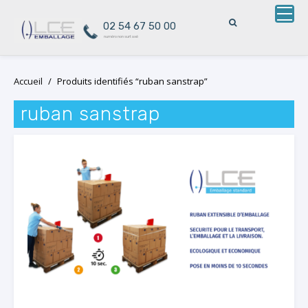
02 54 67 50 00
numéro non surtaxé
Skip
Accueil
/
Produits identifiés “ruban sanstrap”
to
content
ruban sanstrap