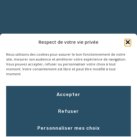
NOUS CONTACTER
Respect de votre vie privée
Nous utilisons des cookies pour assurer le bon fonctionnement de notre
18 Rue Roger SALENGRO,
site, mesurer son audience et améliorer votre expérience de navigation.
Z.I. des Grouëts, 41100 SAINT-OUEN
Vous pouvez accepter, refuser ou personnaliser votre choix à tout
moment. Votre consentement est libre et peut être modifié à tout
moment.
02 54 67 50 00
Accepter
contact@LCEmballage.fr
Refuser
Du lundi au jeudi : 8h00 - 17h30
Personnaliser mes choix
Le vendredi : 8h00 - 16h30