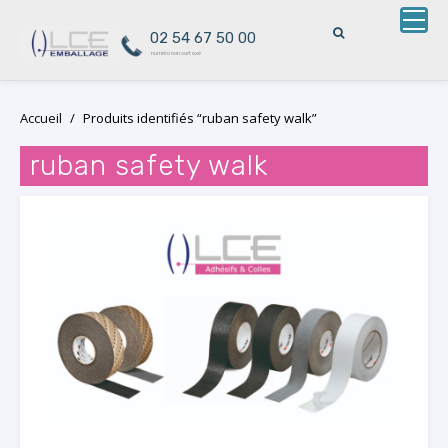
02 54 67 50 00
numéro non surtaxé
Skip
Accueil
/
Produits identifiés “ruban safety walk”
to
content
ruban safety walk