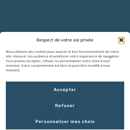
NOUS CONTACTER
Respect de votre vie privée
Nous utilisons des cookies pour assurer le bon fonctionnement de notre
18 Rue Roger SALENGRO,
site, mesurer son audience et améliorer votre expérience de navigation.
Z.I. des Grouëts, 41100 SAINT-OUEN
Vous pouvez accepter, refuser ou personnaliser votre choix à tout
moment. Votre consentement est libre et peut être modifié à tout
moment.
02 54 67 50 00
Accepter
contact@LCEmballage.fr
Refuser
Du lundi au jeudi : 8h00 - 17h30
Personnaliser mes choix
Le vendredi : 8h00 - 16h30