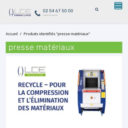
02 54 67 50 00
numéro non surtaxé
Skip
Accueil
/
Produits identifiés “presse matériaux”
to
content
presse matériaux