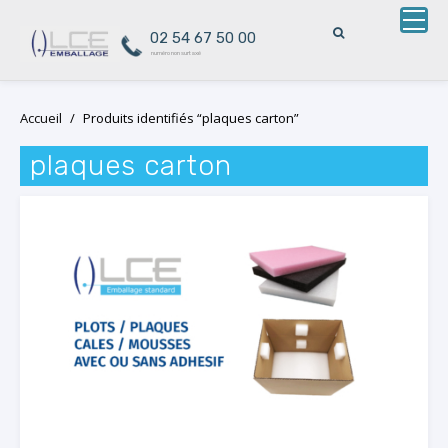
02 54 67 50 00
numéro non surtaxé
Skip
Accueil
/
Produits identifiés “plaques carton”
to
content
plaques carton