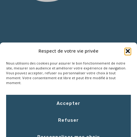
NOUS CONTACTER
Respect de votre vie privée
Nous utilisons des cookies pour assurer le bon fonctionnement de notre
18 Rue Roger SALENGRO,
site, mesurer son audience et améliorer votre expérience de navigation.
Z.I. des Grouëts, 41100 SAINT-OUEN
Vous pouvez accepter, refuser ou personnaliser votre choix à tout
moment. Votre consentement est libre et peut être modifié à tout
moment.
02 54 67 50 00
Accepter
contact@LCEmballage.fr
Refuser
Du lundi au jeudi : 8h00 - 17h30
Personnaliser mes choix