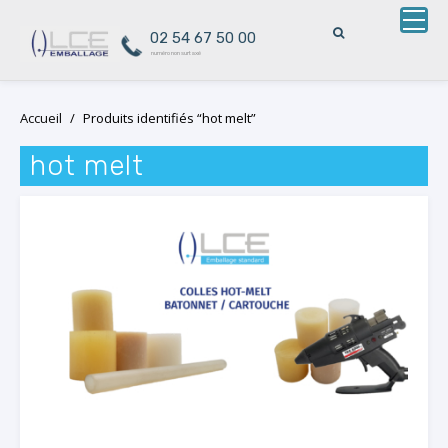
02 54 67 50 00
numéro non surtaxé
Skip
Accueil
/
Produits identifiés “hot melt”
to
content
hot melt