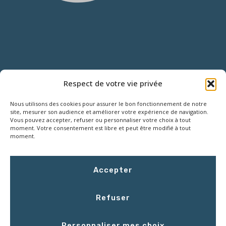
NOUS CONTACTER
Respect de votre vie privée
Nous utilisons des cookies pour assurer le bon fonctionnement de notre
18 Rue Roger SALENGRO,
site, mesurer son audience et améliorer votre expérience de navigation.
Z.I. des Grouëts, 41100 SAINT-OUEN
Vous pouvez accepter, refuser ou personnaliser votre choix à tout
moment. Votre consentement est libre et peut être modifié à tout
moment.
02 54 67 50 00
Accepter
contact@LCEmballage.fr
Refuser
Du lundi au jeudi : 8h00 - 17h30
Personnaliser mes choix