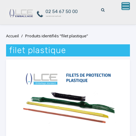
02 54 67 50 00
numéro non surtaxé
Skip
Accueil
/
Produits identifiés “filet plastique”
to
content
filet plastique