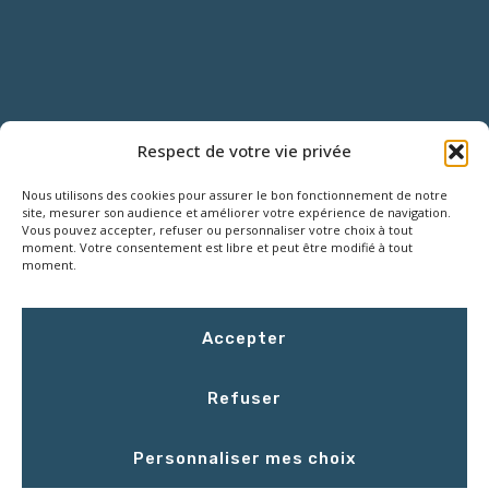
NOUS CONTACTER
Respect de votre vie privée
Nous utilisons des cookies pour assurer le bon fonctionnement de notre
18 Rue Roger SALENGRO,
site, mesurer son audience et améliorer votre expérience de navigation.
Z.I. des Grouëts, 41100 SAINT-OUEN
Vous pouvez accepter, refuser ou personnaliser votre choix à tout
moment. Votre consentement est libre et peut être modifié à tout
moment.
02 54 67 50 00
Accepter
contact@LCEmballage.fr
Refuser
Du lundi au jeudi : 8h00 - 17h30
Personnaliser mes choix
Le vendredi : 8h00 - 16h30