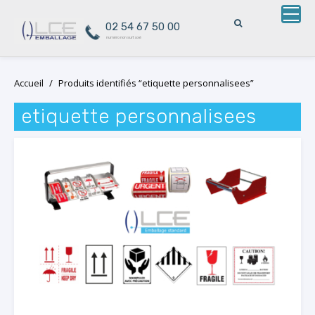
02 54 67 50 00
numéro non surtaxé
Skip
Accueil
/
Produits identifiés “etiquette personnalisees”
to
content
etiquette personnalisees