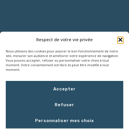
NOUS CONTACTER
Respect de votre vie privée
Nous utilisons des cookies pour assurer le bon fonctionnement de notre
18 Rue Roger SALENGRO,
site, mesurer son audience et améliorer votre expérience de navigation.
Z.I. des Grouëts, 41100 SAINT-OUEN
Vous pouvez accepter, refuser ou personnaliser votre choix à tout
moment. Votre consentement est libre et peut être modifié à tout
moment.
02 54 67 50 00
Accepter
contact@LCEmballage.fr
Refuser
Du lundi au jeudi : 8h00 - 17h30
Personnaliser mes choix
Le vendredi : 8h00 - 16h30