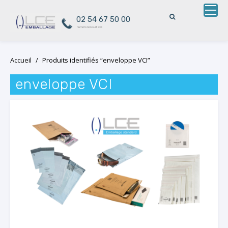
02 54 67 50 00
numéro non surtaxé
Skip
Accueil
/
Produits identifiés “enveloppe VCI”
to
content
enveloppe VCI