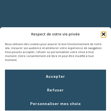
NOUS CONTACTER
Respect de votre vie privée
Nous utilisons des cookies pour assurer le bon fonctionnement de notre
18 Rue Roger SALENGRO,
site, mesurer son audience et améliorer votre expérience de navigation.
Z.I. des Grouëts, 41100 SAINT-OUEN
Vous pouvez accepter, refuser ou personnaliser votre choix à tout
moment. Votre consentement est libre et peut être modifié à tout
moment.
02 54 67 50 00
Accepter
contact@LCEmballage.fr
Refuser
Du lundi au jeudi : 8h00 - 17h30
Personnaliser mes choix
Le vendredi : 8h00 - 16h30