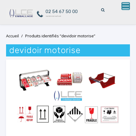
02 54 67 50 00
numéro non surtaxé
Skip
Accueil
/
Produits identifiés “devidoir motorise”
to
content
devidoir motorise