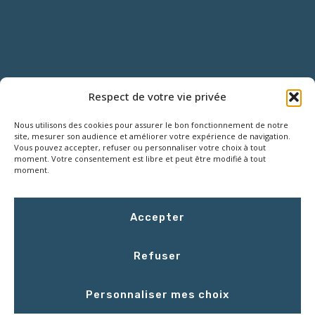
NOUS CONTACTER
Respect de votre vie privée
Nous utilisons des cookies pour assurer le bon fonctionnement de notre
18 Rue Roger SALENGRO,
site, mesurer son audience et améliorer votre expérience de navigation.
Z.I. des Grouëts, 41100 SAINT-OUEN
Vous pouvez accepter, refuser ou personnaliser votre choix à tout
moment. Votre consentement est libre et peut être modifié à tout
moment.
02 54 67 50 00
Accepter
contact@LCEmballage.fr
Refuser
Du lundi au jeudi : 8h00 - 17h30
Personnaliser mes choix
Le vendredi : 8h00 - 16h30