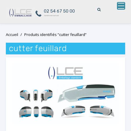
02 54 67 50 00
numéro non surtaxé
Skip
Accueil
/
Produits identifiés “cutter feuillard”
to
content
cutter feuillard