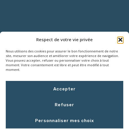
NOUS CONTACTER
Respect de votre vie privée
Nous utilisons des cookies pour assurer le bon fonctionnement de notre
18 Rue Roger SALENGRO,
site, mesurer son audience et améliorer votre expérience de navigation.
Z.I. des Grouëts, 41100 SAINT-OUEN
Vous pouvez accepter, refuser ou personnaliser votre choix à tout
moment. Votre consentement est libre et peut être modifié à tout
moment.
02 54 67 50 00
Accepter
contact@LCEmballage.fr
Refuser
Du lundi au jeudi : 8h00 - 17h30
Personnaliser mes choix
Le vendredi : 8h00 - 16h30