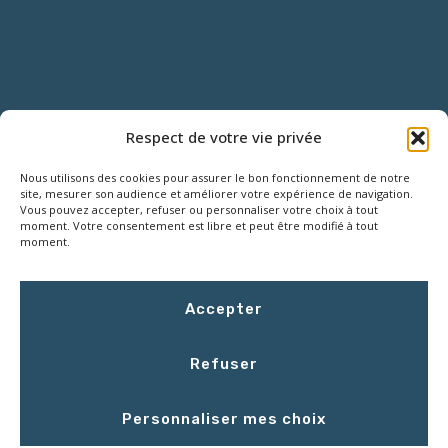
NOUS CONTACTER
Respect de votre vie privée
Nous utilisons des cookies pour assurer le bon fonctionnement de notre
18 Rue Roger SALENGRO,
site, mesurer son audience et améliorer votre expérience de navigation.
Z.I. des Grouëts, 41100 SAINT-OUEN
Vous pouvez accepter, refuser ou personnaliser votre choix à tout
moment. Votre consentement est libre et peut être modifié à tout
moment.
02 54 67 50 00
Accepter
contact@LCEmballage.fr
Refuser
Du lundi au jeudi : 8h00 - 17h30
Personnaliser mes choix
Le vendredi : 8h00 - 16h30