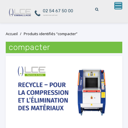
02 54 67 50 00
numéro non surtaxé
Skip
Accueil
/
Produits identifiés “compacter”
to
content
compacter