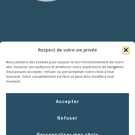
NOUS CONTACTER
Respect de votre vie privée
Nous utilisons des cookies pour assurer le bon fonctionnement de notre
18 Rue Roger SALENGRO,
site, mesurer son audience et améliorer votre expérience de navigation.
Z.I. des Grouëts, 41100 SAINT-OUEN
Vous pouvez accepter, refuser ou personnaliser votre choix à tout
moment. Votre consentement est libre et peut être modifié à tout
moment.
02 54 67 50 00
Accepter
contact@LCEmballage.fr
Refuser
Du lundi au jeudi : 8h00 - 17h30
Personnaliser mes choix