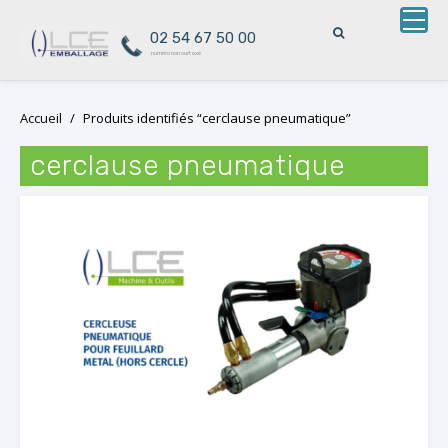
02 54 67 50 00
numéro non surtaxé
Skip
Accueil
/
Produits identifiés “cerclause pneumatique”
to
content
cerclause pneumatique