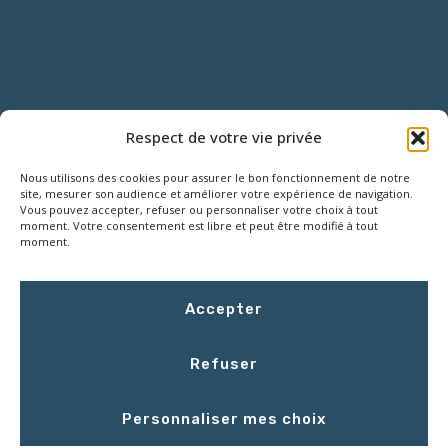
NOUS CONTACTER
Respect de votre vie privée
Nous utilisons des cookies pour assurer le bon fonctionnement de notre
18 Rue Roger SALENGRO,
site, mesurer son audience et améliorer votre expérience de navigation.
Z.I. des Grouëts, 41100 SAINT-OUEN
Vous pouvez accepter, refuser ou personnaliser votre choix à tout
moment. Votre consentement est libre et peut être modifié à tout
moment.
02 54 67 50 00
Accepter
contact@LCEmballage.fr
Refuser
Du lundi au jeudi : 8h00 - 17h30
Personnaliser mes choix
Le vendredi : 8h00 - 16h30