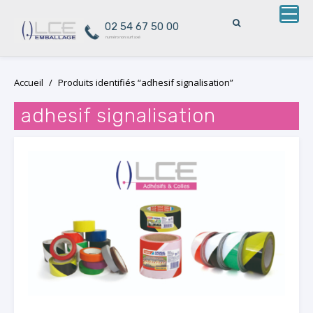
02 54 67 50 00
numéro non surtaxé
Skip
Accueil
/
Produits identifiés “adhesif signalisation”
to
content
adhesif signalisation