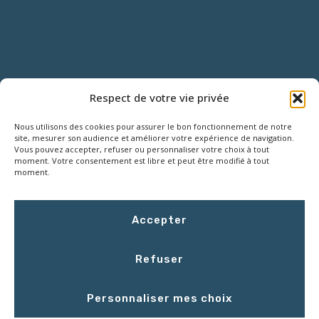
NOUS CONTACTER
Respect de votre vie privée
Nous utilisons des cookies pour assurer le bon fonctionnement de notre
18 Rue Roger SALENGRO,
site, mesurer son audience et améliorer votre expérience de navigation.
Z.I. des Grouëts, 41100 SAINT-OUEN
Vous pouvez accepter, refuser ou personnaliser votre choix à tout
moment. Votre consentement est libre et peut être modifié à tout
moment.
02 54 67 50 00
Accepter
contact@LCEmballage.fr
Refuser
Du lundi au jeudi : 8h00 - 17h30
Personnaliser mes choix
Le vendredi : 8h00 - 16h30