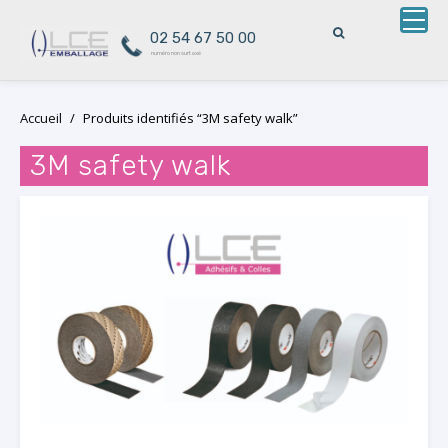
02 54 67 50 00
numéro non surtaxé
Skip
Accueil
/
Produits identifiés “3M safety walk”
to
content
3M safety walk