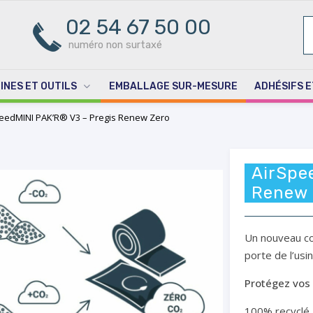
02 54 67 50 00
R
PO
numéro non surtaxé
INES ET OUTILS
EMBALLAGE SUR-MESURE
ADHÉSIFS E
eedMINI PAK’R® V3 – Pregis Renew Zero
AirSpe
Renew 
Un nouveau cou
porte de l’usi
P
rotégez vos 
100% recyclé