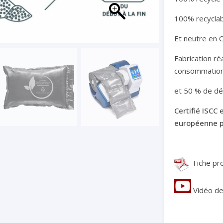
100% recycla
Et neutre en C
Fabrication r
consommation
et 50 % de dé
Certifié ISCC
européenne po
Fiche pro
Vidéo de