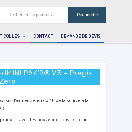
ECHERCHE
Recherche
UR :
T COLLES
CONTACT
DEMANDE DE DEVIS
edMINI PAK’R® V3 – Pregis
Zero
ssin d’air neutre en Co2 ! (de la source à la
ne)
produits avec les nouveaux coussins d’air :