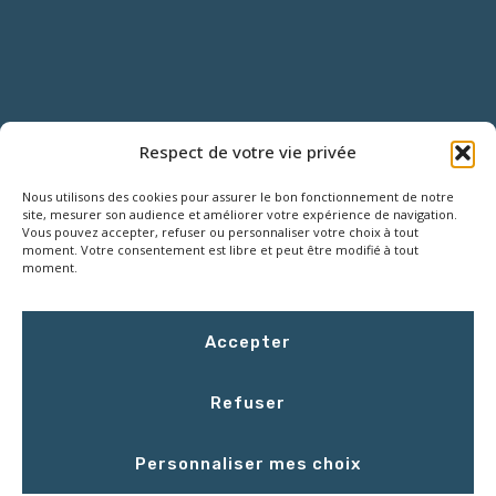
NOUS CONTACTER
Respect de votre vie privée
Nous utilisons des cookies pour assurer le bon fonctionnement de notre
18 Rue Roger SALENGRO,
site, mesurer son audience et améliorer votre expérience de navigation.
Z.I. des Grouëts, 41100 SAINT-OUEN
Vous pouvez accepter, refuser ou personnaliser votre choix à tout
moment. Votre consentement est libre et peut être modifié à tout
moment.
02 54 67 50 00
Accepter
contact@LCEmballage.fr
Refuser
Du lundi au jeudi : 8h00 - 17h30
Personnaliser mes choix
Le vendredi : 8h00 - 16h30