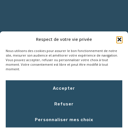
NOUS CONTACTER
Respect de votre vie privée
Nous utilisons des cookies pour assurer le bon fonctionnement de notre
18 Rue Roger SALENGRO,
site, mesurer son audience et améliorer votre expérience de navigation.
Z.I. des Grouëts, 41100 SAINT-OUEN
Vous pouvez accepter, refuser ou personnaliser votre choix à tout
moment. Votre consentement est libre et peut être modifié à tout
moment.
02 54 67 50 00
Accepter
contact@LCEmballage.fr
Refuser
Du lundi au jeudi : 8h00 - 17h30
Personnaliser mes choix
Le vendredi : 8h00 - 16h30