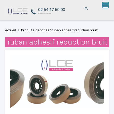
02 54 67 50 00
numéro non surtaxé
Skip
Accueil
/
Produits identifiés “ruban adhesif reduction bruit”
to
content
ruban adhesif reduction bruit