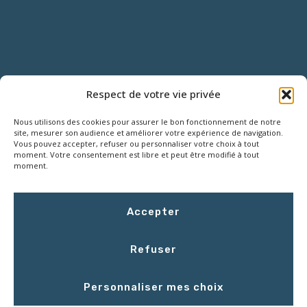
NOUS CONTACTER
Respect de votre vie privée
Nous utilisons des cookies pour assurer le bon fonctionnement de notre
18 Rue Roger SALENGRO,
site, mesurer son audience et améliorer votre expérience de navigation.
Z.I. des Grouëts, 41100 SAINT-OUEN
Vous pouvez accepter, refuser ou personnaliser votre choix à tout
moment. Votre consentement est libre et peut être modifié à tout
moment.
02 54 67 50 00
Accepter
contact@LCEmballage.fr
Refuser
Du lundi au jeudi : 8h00 - 17h30
Personnaliser mes choix
Le vendredi : 8h00 - 16h30