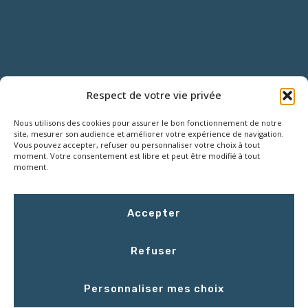
NOUS CONTACTER
Respect de votre vie privée
Nous utilisons des cookies pour assurer le bon fonctionnement de notre
18 Rue Roger SALENGRO,
site, mesurer son audience et améliorer votre expérience de navigation.
Z.I. des Grouëts, 41100 SAINT-OUEN
Vous pouvez accepter, refuser ou personnaliser votre choix à tout
moment. Votre consentement est libre et peut être modifié à tout
moment.
02 54 67 50 00
Accepter
contact@LCEmballage.fr
Refuser
Du lundi au jeudi : 8h00 - 17h30
Personnaliser mes choix
Le vendredi : 8h00 - 16h30