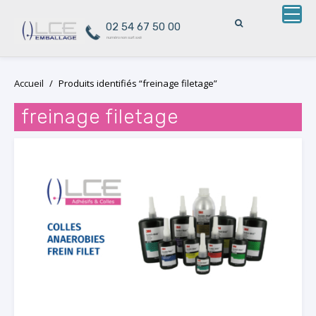
02 54 67 50 00
numéro non surtaxé
Skip
Accueil
/
Produits identifiés “freinage filetage”
to
content
freinage filetage