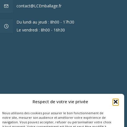
contact@LCEmballage.fr
Du lundi au jeudi : 8h00 - 17h30
Le vendredi : 8h00 - 16h30
Respect de votre vie privée
Nous utilisons des cookies pour assurer le bon fonctionnement de
notre site, mesurer son audience et améliorer votre expérience de
navigation. Vous pouvez accepter, refuser ou personnaliser votre choix
à tout moment. Votre consentement est libre et peut être modifié à