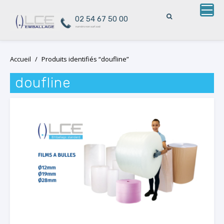
02 54 67 50 00
numéro non surtaxé
Skip
Accueil
/
Produits identifiés “doufline”
to
content
doufline