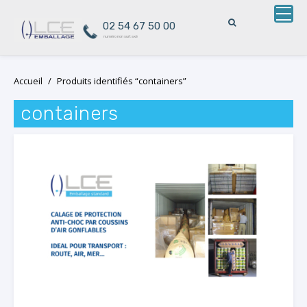
02 54 67 50 00
numéro non surtaxé
Skip
Accueil
/
Produits identifiés “containers”
to
content
containers