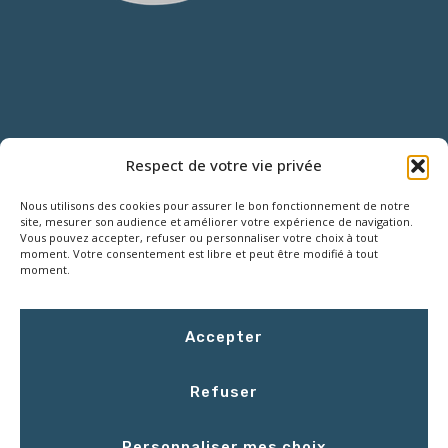
NOUS CONTACTER
Respect de votre vie privée
Nous utilisons des cookies pour assurer le bon fonctionnement de notre
18 Rue Roger SALENGRO,
site, mesurer son audience et améliorer votre expérience de navigation.
Z.I. des Grouëts, 41100 SAINT-OUEN
Vous pouvez accepter, refuser ou personnaliser votre choix à tout
moment. Votre consentement est libre et peut être modifié à tout
moment.
02 54 67 50 00
Accepter
contact@LCEmballage.fr
Refuser
Du lundi au jeudi : 8h00 - 17h30
Personnaliser mes choix