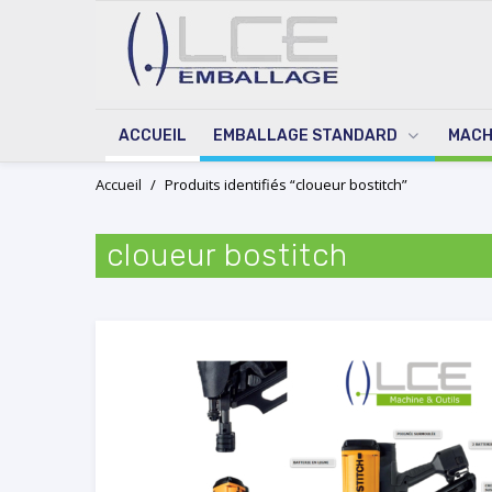
ACCUEIL
EMBALLAGE STANDARD
MACH
Skip
Accueil
/
Produits identifiés “cloueur bostitch”
to
content
cloueur bostitch