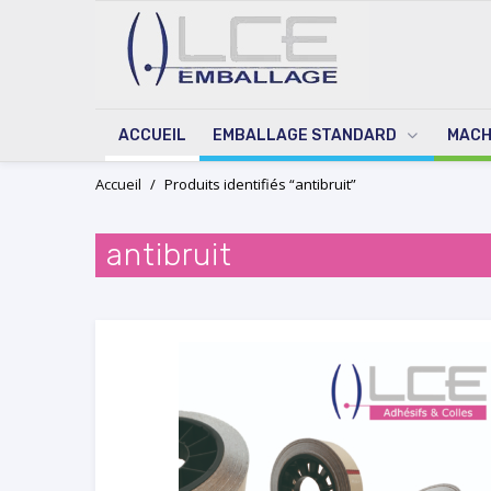
ACCUEIL
EMBALLAGE STANDARD
MACH
Skip
Accueil
/
Produits identifiés “antibruit”
to
content
antibruit