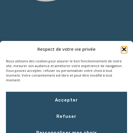
NOUS CONTACTER
Respect de votre vie privée
Nous utilisons des cookies pour assurer le bon fonctionnement de notre
18 Rue Roger SALENGRO,
site, mesurer son audience et améliorer votre expérience de navigation.
Z.I. des Grouëts, 41100 SAINT-OUEN
Vous pouvez accepter, refuser ou personnaliser votre choix à tout
moment. Votre consentement est libre et peut être modifié à tout
moment.
02 54 67 50 00
Accepter
contact@LCEmballage.fr
Refuser
Du lundi au jeudi : 8h00 - 17h30
Personnaliser mes choix