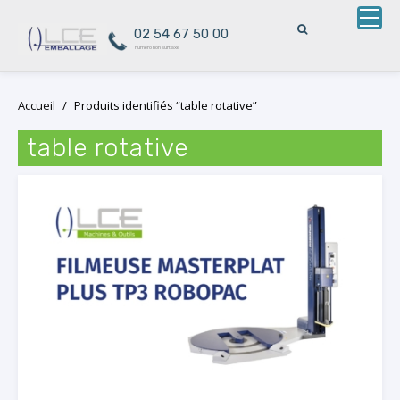
02 54 67 50 00
numéro non surtaxé
Skip
Accueil
/
Produits identifiés “table rotative”
to
content
table rotative