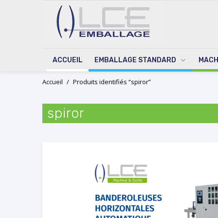
ACCUEIL
EMBALLAGE STANDARD
MACH
Skip
Accueil
/
Produits identifiés “spiror”
to
content
spiror