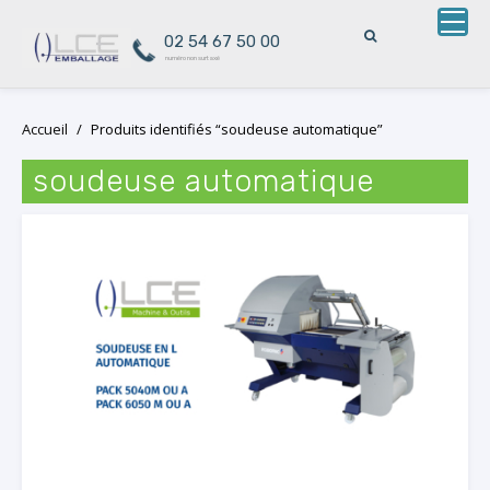
02 54 67 50 00
numéro non surtaxé
Skip
Accueil
/
Produits identifiés “soudeuse automatique”
to
content
soudeuse automatique